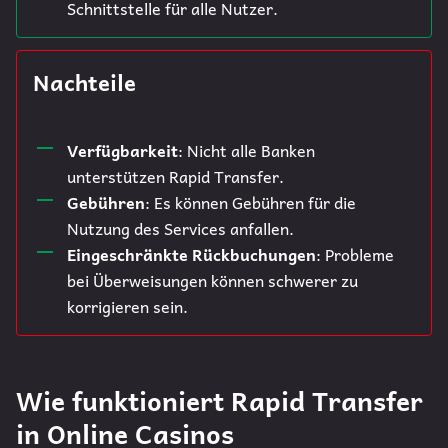
Schnittstelle für alle Nutzer.
Nachteile
Verfügbarkeit
: Nicht alle Banken
unterstützen Rapid Transfer.
Gebühren
: Es können Gebühren für die
Nutzung des Services anfallen.
Eingeschränkte Rückbuchungen
: Probleme
bei Überweisungen können schwerer zu
korrigieren sein.
Wie funktioniert Rapid Transfer
in Online Casinos