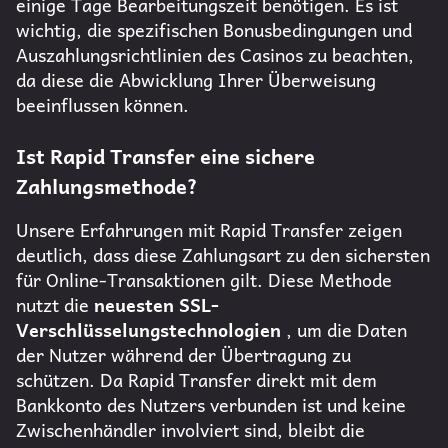
einige Tage Bearbeitungszeit benötigen. Es ist
wichtig, die spezifischen Bonusbedingungen und
Auszahlungsrichtlinien des Casinos zu beachten,
da diese die Abwicklung Ihrer Überweisung
beeinflussen können.
Ist Rapid Transfer eine sichere
Zahlungsmethode?
Unsere Erfahrungen mit Rapid Transfer zeigen
deutlich, dass diese Zahlungsart zu den sichersten
für Online-Transaktionen gilt. Diese Methode
nutzt die
neuesten SSL-
Verschlüsselungstechnologien
, um die Daten
der Nutzer während der Übertragung zu
schützen. Da Rapid Transfer direkt mit dem
Bankkonto des Nutzers verbunden ist und keine
Zwischenhändler involviert sind, bleibt die