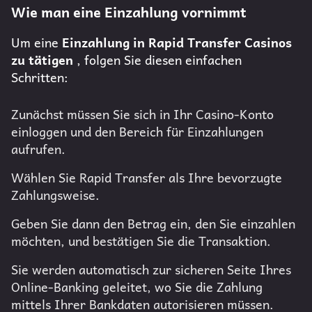
Wie man eine Einzahlung vornimmt
Um eine
Einzahlung in Rapid Transfer Casinos
zu tätigen
, folgen Sie diesen einfachen
Schritten:
Zunächst müssen Sie sich in Ihr Casino-Konto
einloggen und den Bereich für Einzahlungen
aufrufen.
Wählen Sie Rapid Transfer als Ihre bevorzugte
Zahlungsweise.
Geben Sie dann den Betrag ein, den Sie einzahlen
möchten, und bestätigen Sie die Transaktion.
Sie werden automatisch zur sicheren Seite Ihres
Online-Banking geleitet, wo Sie die Zahlung
mittels Ihrer Bankdaten autorisieren müssen.