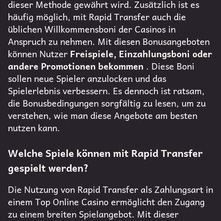
dieser Methode gewährt wird. Zusätzlich ist es
häufig möglich, mit Rapid Transfer auch die
üblichen Willkommensboni der Casinos in
Anspruch zu nehmen. Mit diesen Bonusangeboten
können Nutzer
Freispiele, Einzahlungsboni oder
andere Promotionen bekommen
. Diese Boni
sollen neue Spieler anzulocken und das
Spielerlebnis verbessern. Es dennoch ist ratsam,
die Bonusbedingungen sorgfältig zu lesen, um zu
verstehen, wie man diese Angebote am besten
nutzen kann.
Welche Spiele können mit Rapid Transfer
gespielt werden?
Die Nutzung von Rapid Transfer als Zahlungsart in
einem Top Online Casino ermöglicht den Zugang
zu einem breiten Spielangebot. Mit dieser