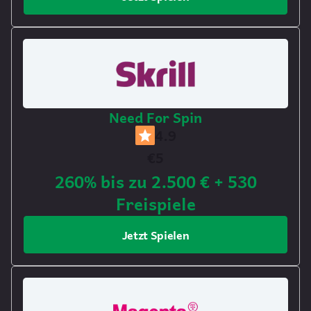
Need For Spin
4.9
€5
260% bis zu 2.500 € + 530
Freispiele
Jetzt Spielen