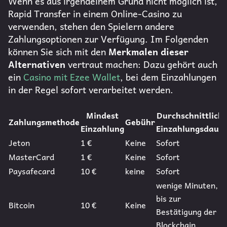
Wenn es aus irgendeinem Grund nicht möglich ist,
Rapid Transfer in einem Online-Casino zu
verwenden, stehen den Spielern andere
Zahlungsoptionen zur Verfügung. Im Folgenden
können Sie sich mit den
Merkmalen dieser
Alternativen
vertraut machen: Dazu gehört auch
ein
Casino mit Ezee Wallet
, bei dem Einzahlungen
in der Regel sofort verarbeitet werden.
Mindest
Durchschnittlich
Zahlungsmethode
Gebühr
Einzahlung
Einzahlungsdaue
Jeton
1 €
Keine
Sofort
MasterCard
1 €
Keine
Sofort
Paysafecard
10 €
keine
Sofort
wenige Minuten,
bis zur
Bitcoin
10 €
Keine
Bestätigung der
Blockchain