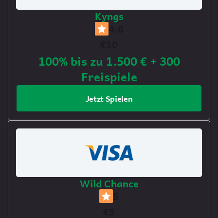
Kyngs
4.6
€10
100% bis zu 1.500 € + 300
Freispiele
Jetzt Spielen
Wild Chance
5
€5