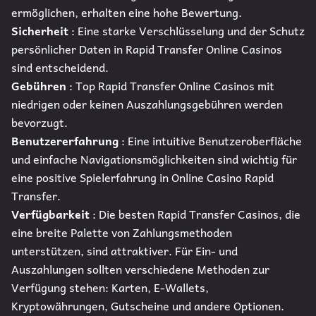
ermöglichen, erhalten eine hohe Bewertung.
Sicherheit
: Eine starke Verschlüsselung und der Schutz
persönlicher Daten in Rapid Transfer Online Casinos
sind entscheidend.
Gebühren
: Top Rapid Transfer Online Casinos mit
niedrigen oder keinen Auszahlungsgebühren werden
bevorzugt.
Benutzererfahrung
: Eine intuitive Benutzeroberfläche
und einfache Navigationsmöglichkeiten sind wichtig für
eine positive Spielerfahrung in Online Casino Rapid
Transfer.
Verfügbarkeit
: Die besten Rapid Transfer Casinos, die
eine breite Palette von Zahlungsmethoden
unterstützen, sind attraktiver. Für Ein- und
Auszahlungen sollten verschiedene Methoden zur
Verfügung stehen: Karten, E-Wallets,
Kryptowährungen, Gutscheine und andere Optionen.