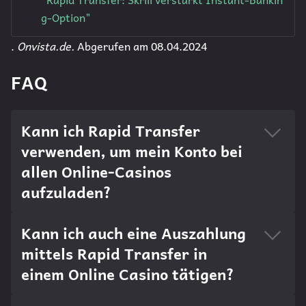
g-Option"
.
Onvista.de.
Abgerufen am 08.04.2024
FAQ
Kann ich Rapid Transfer
verwenden, um mein Konto bei
allen Online-Casinos
aufzuladen?
Kann ich auch eine Auszahlung
mittels Rapid Transfer in
einem Online Casino tätigen?