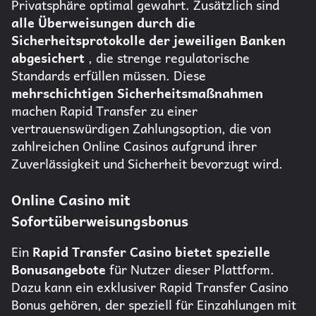
Privatsphäre optimal gewahrt. Zusätzlich sind
alle Überweisungen durch die
Sicherheitsprotokolle der jeweiligen Banken
abgesichert
, die strenge regulatorische
Standards erfüllen müssen. Diese
mehrschichtigen Sicherheitsmaßnahmen
machen Rapid Transfer zu einer
vertrauenswürdigen Zahlungsoption, die von
zahlreichen Online Casinos aufgrund ihrer
Zuverlässigkeit und Sicherheit bevorzugt wird.
Online Casino mit
Sofortüberweisungsbonus
Ein
Rapid Transfer Casino bietet spezielle
Bonusangebote
für Nutzer dieser Plattform.
Dazu kann ein exklusiver Rapid Transfer Casino
Bonus gehören, der speziell für Einzahlungen mit