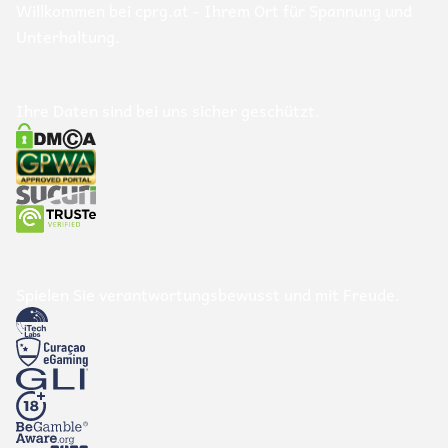
Willkommen bei cprg.at - Ihrem Ort für Spannung und
Unterhaltung.
Ihre Daten sind bei uns sicher geschützt.
Spielen Sie verantwortungsbewusst und mit Freude.